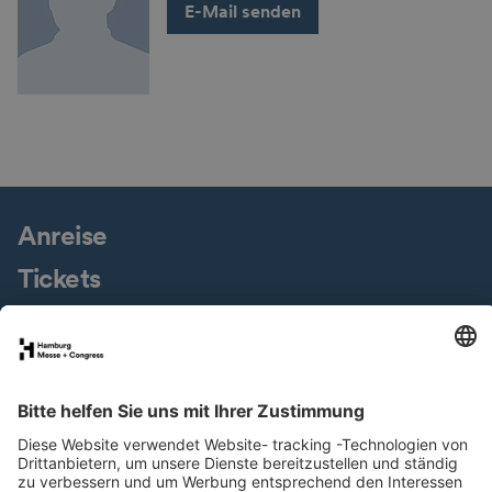
E-Mail senden
Anreise
Tickets
Messegelände
Presseservice
Downloads
Jobs & Karriere