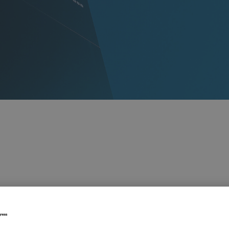
Politische Neutrali
Neutralität und hab
Geschäft dient dem 