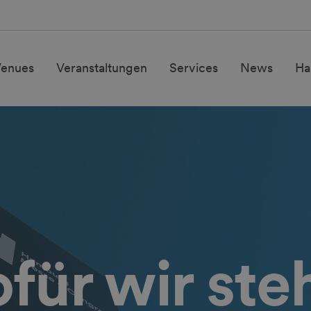
enues
Veranstaltungen
Services
News
Ha
für wir ste