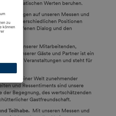
nd demokratischen Werten beruhen.
n.
Wir bringen auf unseren Messen und
 mit unterschiedlichen Positionen
rn den offenen Dialog und den
.
 Vielfalt unserer Mitarbeitenden,
ehmen, unserer Gäste und Partner ist ein
tät unserer Veranstaltungen und steht für
teinander.
mmens.
In einer Welt zunehmender
heiten und Ressentiments sind unsere
te der Begegnung, des wertschätzenden
ütterlicher Gastfreundschaft.
nd Teilhabe.
Mit unseren Messen und