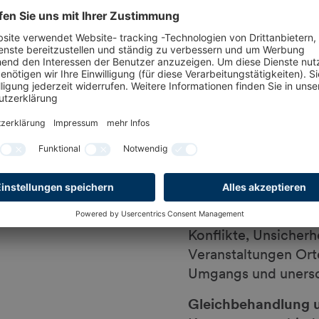
diese auf Respekt u
Demokratie stärke
Kongressen Menschen
zusammen und förde
Austausch von Ideen
Vielfalt fördern.
Die
ausstellender Untern
Garant für die Quali
ein erfolgreiches Mi
Kultur des Willko
Konflikte, Unsicher
Veranstaltungen Or
Umgangs und unersch
Gleichbehandlung u