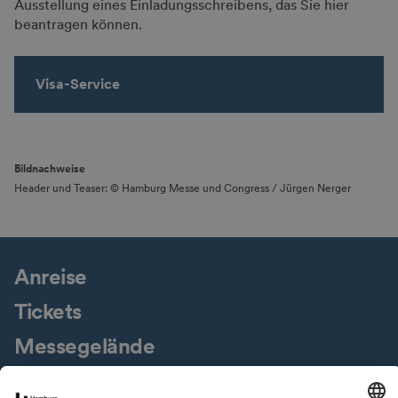
Ausstellung eines Einladungsschreibens, das Sie hier
beantragen können.
Visa-Service
Bildnachweise
Header und Teaser: © Hamburg Messe und Congress / Jürgen Nerger
Anreise
Tickets
Messegelände
Presseservice