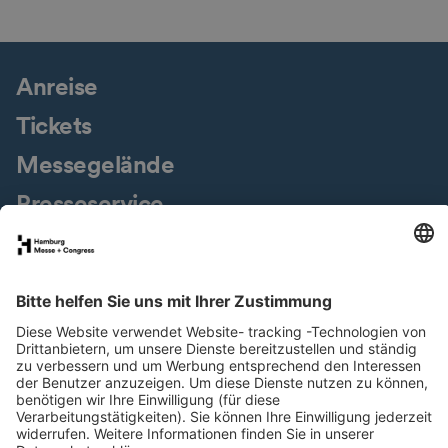
Anreise
Tickets
Messegelände
Presseservice
Downloads
Jobs & Karriere
Nachhaltigkeit
Newsletter
LinkedIn
XING
Instagram
YouTube
Facebook