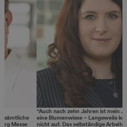
Auch nach zehn Jahren ist mein Job bunt wie
eine Blumenwiese – Langeweile kommt hier
C
nicht auf. Das selbständige Arbeiten im
m