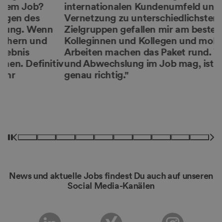
internationalen Kundenumfeld und die
u
Vernetzung zu unterschiedlichsten
i
Zielgruppen gefallen mir am besten. Tolle
z
Kolleginnen und Kollegen und mobiles
e
Arbeiten machen das Paket rund. Wer Action
m
iv
und Abwechslung im Job mag, ist bei uns
T
genau richtig.
Susan Miedl, Vertriebsmanagerin
Ausstellerservice
News und aktuelle Jobs findest Du auch auf unseren
Social Media-Kanälen