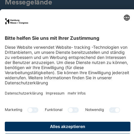
Messegelände
Presseservice
Downloads
Jobs & Karriere
Nachhaltigkeit
Newsletter
LinkedIn
XING
Instagram
YouTube
Facebook
Datenschutz
Impressum
Cookies & Tracking
Barrierefreiheit
Compliance