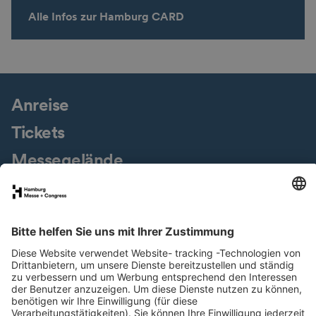
Alle Infos zur Hamburg CARD
Anreise
Tickets
Messegelände
Presseservice
Downloads
Jobs & Karriere
Nachhaltigkeit