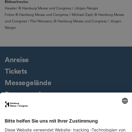
Bildnachweise
Header: © Hamburg Messe und Congress / Jürgen Nerger
Fotos: © Hamburg Messe und Congress / Michael Zapf, © Hamburg Messe
und Congress / Piet Niemann, © Hamburg Messe und Congress / Jürgen
Nerger
Anreise
Tickets
Messegelände
Presseservice
Downloads
Jobs & Karriere
Nachhaltigkeit