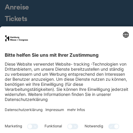
Anreise
Tickets
Messegelände
Presseservice
Downloads
Jobs & Karriere
Nachhaltigkeit
Newsletter
LinkedIn
XING
Instagram
YouTube
Facebook