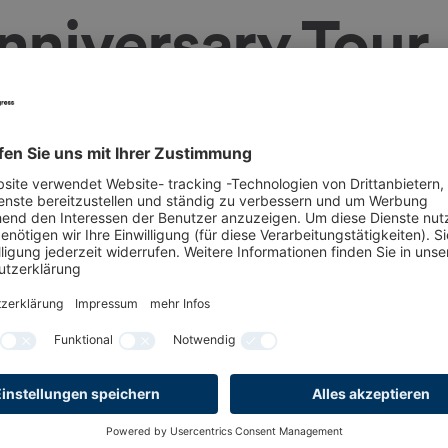
nniversary Tour
6.2025
Einlass: 18:00 Uhr
Beginn: 19:00 Uhr
e Links
ps://concertbuero-zahlmann.de/tour/217
cebook
tagram