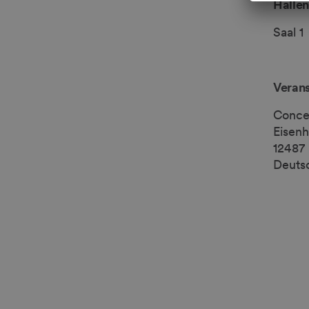
Hallen
Saal 1
Verans
Conce
Eisen
12487 
Deuts