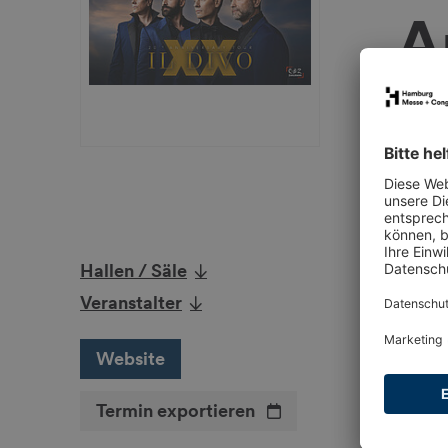
A
29.0
Hallen / Säle
Weiter
Veranstalter
htt
Fa
Website
Ins
Termin exportieren