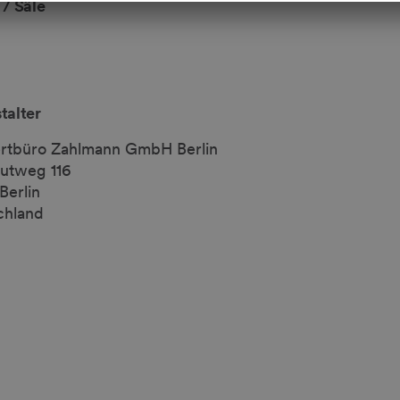
 / Säle
talter
rtbüro Zahlmann GmbH Berlin
hutweg 116
Berlin
chland