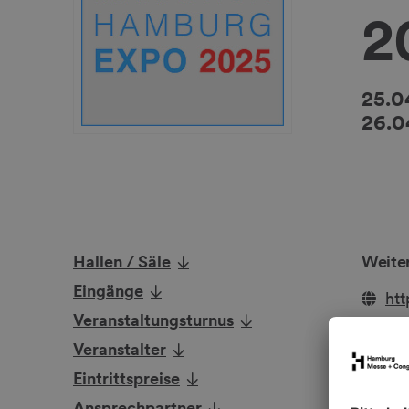
2
25.0
26.0
Hallen / Säle
Weiter
Eingänge
ht
Veranstaltungsturnus
Veranstalter
Hallen
Eintrittspreise
Ansprechpartner
Halle 