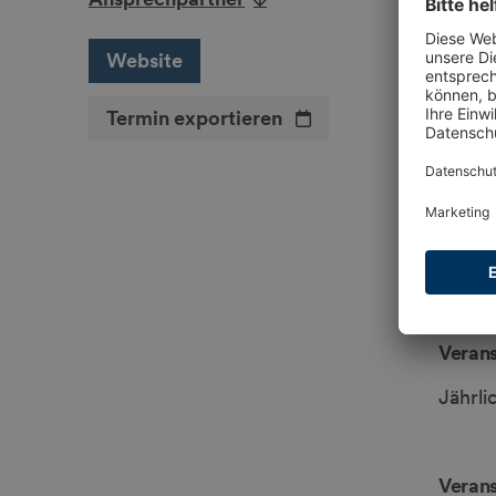
Website
Eingä
Termin exportieren
Einga
Eintri
Eintrit
Verans
Jährli
Verans