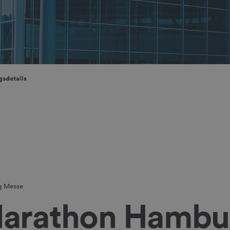
gsdetails
g Messe
arathon Hambu