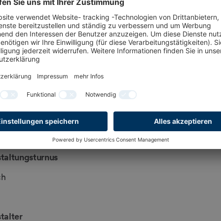
nge
ng Mitte und Fußgängertor A3
ttspreise
t frei
taltungsturnus
ch
talter