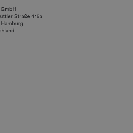
t GmbH
üttler Straße 415a
 Hamburg
chland