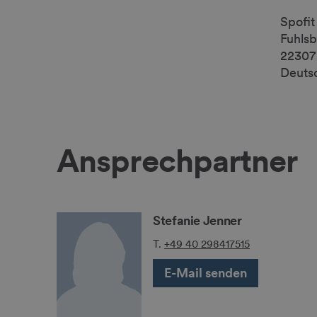
Spofi
Fuhlsb
22307
Deuts
Ansprechpartner
Stefanie Jenner
T.
+49 40 298417515
E-Mail senden