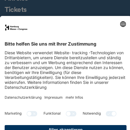
Tickets
Messegelände
Presseservice
Downloads
Jobs & Karriere
Nachhaltigkeit
Newsletter
LinkedIn
XING
Instagram
YouTube
Facebook