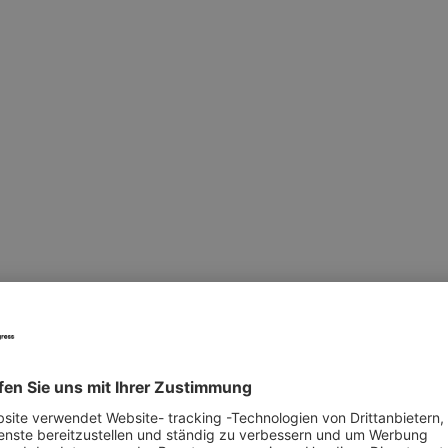
Lätis, Leedus esindab Hamburg
s
 firmadele ja institutsioonidele
 eksponendina kui ka külastajana.
 näitusepinda - pakub teavet