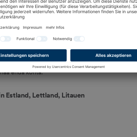
burg’i Messi nõudmised ja soovitused
õiki küsimusi, mis on tekkinud
g’i messiga. Külastajatele pakume: -
oni Hamburg’i messikeskuse kohta -
ibüroodega - võimaluse korral Hamburgi
 suuremate Hamburgis toimuvate
uskoja Eestis, Lätis, Leedus
leiate ka hulga kasulikke linke
 maa enda kohta.
 Estland, Lettland, Litauen