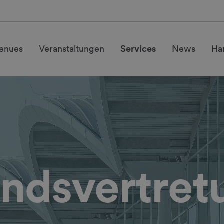
enues
Veranstaltungen
Services
News
Ha
andsvertret