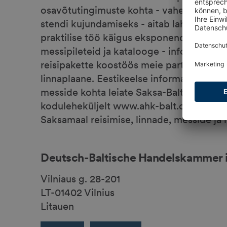
osavõtutingimuste kohta - vahendab Ham
stendi kujundamiseks - aitab lahendada k
praktilise töö käigus eksponendil Hambur
messipileteid ja katalooge - informatsio
reisipakette koostöös meie partner-reis
linnaplaane. Eestikeelse informatsiooni
messide kohta leiate Saksa-Balti Kauband
koduleheküljelt www.ahk-balt.org. Samas 
Saksamaal reisimise, linnade, messide ja
Deutsch-Baltische Handelskammer in
Vilniaus g. 28-201
LT-01402 Vilnius
Litauen