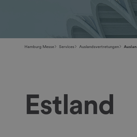
Hamburg Messe
Services
Auslandsvertretungen
Auslan
Estland