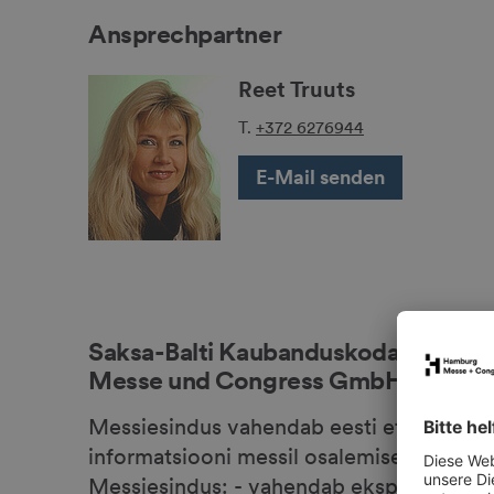
Ansprechpartner
Reet Truuts
T.
+372 6276944
E-Mail senden
Saksa-Balti Kaubanduskoda Eestis, 
Messe und Congress GmbH’d Eesti
Messiesindus vahendab eesti ettvõttetele,
informatsiooni messil osalemise kohta nii
Messiesindus: - vahendab eksponentidele