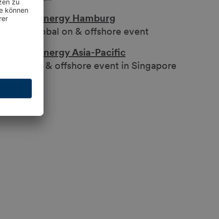
WindEnergy Hamburg
The global on & offshore event
WindEnergy Asia-Pacific
The on & offshore event in Singapore