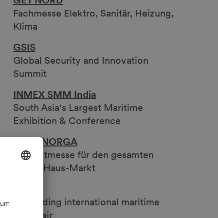
GET NORD
Fachmesse Elektro, Sanitär, Heizung,
Klima
GSIS
Global Security and Innovation
Summit
INMEX SMM India
South Asia's Largest Maritime
Exhibition & Conference
INTERNORGA
Die Leitmesse für den gesamten
Außer-Haus-Markt
SMM
the leading international maritime
trade fair