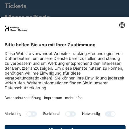
Tickets
Messegelände
Presseservice
Downloads
Jobs & Karriere
Nachhaltigkeit
Newsletter
LinkedIn
XING
Instagram
YouTube
Facebook
Datenschutz
Impressum
Cookies & Tracking