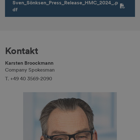
Sven_Sönksen_Press_Release_HMC_2024_.p
df
Kontakt
Karsten Broockmann
Company Spokes­man
T. +49 40 3569-2090