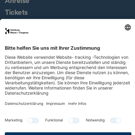
Anreise
Tickets
Messegelände
Presseservice
Downloads
Jobs & Karriere
Nachhaltigkeit
Newsletter
LinkedIn
XING
Instagram
YouTube
Facebook