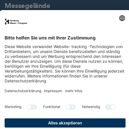
Messegelände
Presseservice
Downloads
Jobs & Karriere
Nachhaltigkeit
Newsletter
LinkedIn
XING
Instagram
YouTube
Facebook
Datenschutz
Impressum
Cookies & Tracking
Barrierefreiheit
Compliance