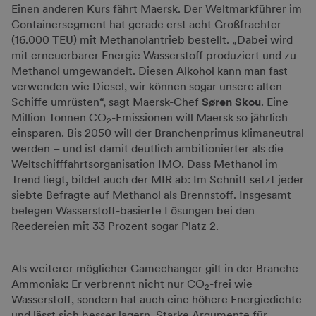
Einen anderen Kurs fährt Maersk. Der Weltmarkführer im
Containersegment hat gerade erst acht Großfrachter
(16.000 TEU) mit Methanolantrieb bestellt. „Dabei wird
mit erneuerbarer Energie Wasserstoff produziert und zu
Methanol umgewandelt. Diesen Alkohol kann man fast
verwenden wie Diesel, wir können sogar unsere alten
Schiffe umrüsten“, sagt Maersk-Chef
Søren Skou
. Eine
Million Tonnen CO
-Emissionen will Maersk so jährlich
2
einsparen. Bis 2050 will der Branchenprimus klimaneutral
werden – und ist damit deutlich ambitionierter als die
Weltschifffahrtsorganisation IMO. Dass Methanol im
Trend liegt, bildet auch der MIR ab: Im Schnitt setzt jeder
siebte Befragte auf Methanol als Brennstoff. Insgesamt
belegen Wasserstoff-basierte Lösungen bei den
Reedereien mit 33 Prozent sogar Platz 2.
Als weiterer möglicher Gamechanger gilt in der Branche
Ammoniak: Er verbrennt nicht nur CO
-frei wie
2
Wasserstoff, sondern hat auch eine höhere Energiedichte
und lässt sich besser lagern. Starke Argumente für