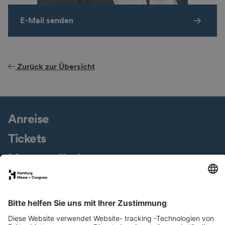
E-Mail senden
Zurück zur Übersicht
Anreise
Tickets
Messegelände
Presseservice
Downloads
Jobs & Karriere