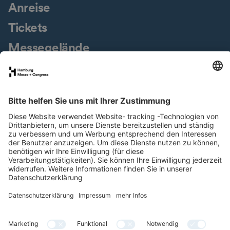
Anreise
Tickets
Messegelände
Presseservice
Downloads
Jobs & Karriere
Nachhaltigkeit
Newsletter
LinkedIn
XING
Instagram
YouTube
Facebook