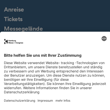
Anreise
Tickets
Messegelände
Presseservice
Downloads
Jobs & Karriere
Nachhaltigkeit
Newsletter
LinkedIn
XING
Instagram
YouTube
Facebook