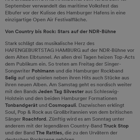
September verwandelt das maritime Volksfest das
Elbufer vor der Kulisse des Hamburger Hafens in eine
einzigartige Open Air Festivalfläche.
Von Country bis Rock: Stars auf der NDR-Bühne
Stark schlägt das musikalische Herz des
HAFENGEBURTSTAG HAMBURG auf der NDR-Bühne vor
dem Alten Elbtunnel. An allen drei Tagen heizen Top-Acts
dem Publikum ein. So treten am Freitag der Singer-
Songwriter
Pohlmann
und die Hamburger Rockband
Selig
auf und spielen neben ihren Hits auch Stücke aus
ihren neuen Alben. Am Samstag geht es nordisch weiter
mit den Bands
Jeden Tag Silvester
aus Schleswig-
Holstein und den beiden Hamburger Formationen
Tonbandgerät
und
Cosmopauli
. Dazwischen erklingt
Soul, Pop & Rock aus Großbritannien von dem britischen
Sänger
Roachford
. Zünftig wird es am Sonntag unter
anderem mit der legendären Country-Band
Truck Stop
und der Band
The Rattles
, die zu den Urvätern der
deutschen Rockszene gehören.