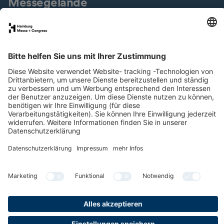
Messegelände
Presseservice
Downloads
Jobs & Karriere
Nachhaltigkeit
Newsletter
LinkedIn
XING
Instagram
YouTube
Facebook
Datenschutz
Impressum
Cookies & Tracking
Barrierefreiheit
Compliance