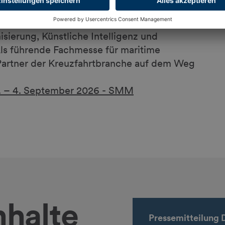
imen Industrie – findet vom 1. bis 4.
nternationale maritime Community zusammen
ierung, Künstliche Intelligenz und
Als führende Fachmesse für maritime
 Partner der Kreuzfahrtbranche auf dem Weg
 1. – 4. September 2026 - SMM
nhalte
Pressemitteilung 