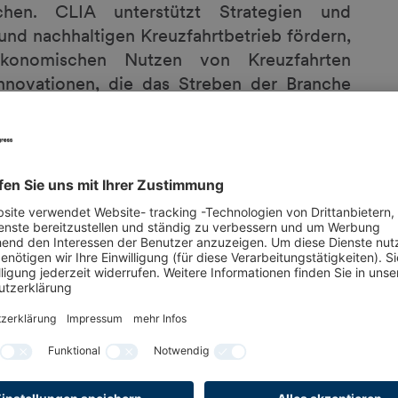
achen. CLIA unterstützt Strategien und
und nachhaltigen Kreuzfahrtbetrieb fördern,
oökonomischen Nutzen von Kreuzfahrten
nnovationen, die das Streben der Branche
050 unterstützen. Für weitere Informationen
is 12. September 2025 in Hamburg statt. Den
estination Summit. Die Messe steht im
nachhaltiger Entwicklung – und öffnet am
m Synergien mit den Hamburg Cruise Days
rade Europe - Seatrade Europe