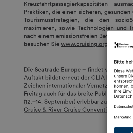
Kreuzfahrtpassagierkapazitäten ausm
Praktiken, die einen sicheren, gesunden 
Tourismusstrategien, die den sozi
maximieren, sowie Technologien und I
nach einem emissionsfreien Betrieb bis 2
besuchen Sie
www.cruising.org
.
Die Seatrade Europe –
findet vom 10. b
Auftakt bildet erneut der CLIA Ports & D
Zeichen internationaler Vernetzung und 
Freitag auch für das breite Publikum, u
(12.–14. September) erlebbar zu machen.
Cruise & River Cruise Convention | Seat