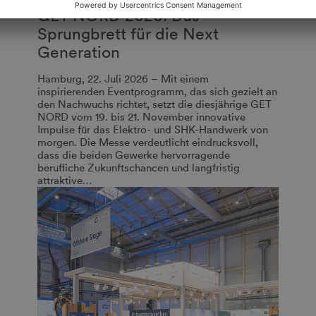
GET NORD 2026: Das
Sprungbrett für die Next
Generation
Hamburg, 22. Juli 2026 – Mit einem
inspirierenden Eventprogramm, das sich gezielt an
den Nachwuchs richtet, setzt die diesjährige GET
NORD vom 19. bis 21. November innovative
Impulse für das Elektro- und SHK-Handwerk von
morgen. Die Messe verdeutlicht eindrucksvoll,
dass die beiden Gewerke hervorragende
berufliche Zukunftschancen und langfristig
attraktive…