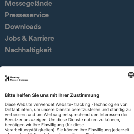
Messegelände
Presseservice
Downloads
Jobs & Karriere
Nachhaltigkeit
Newsletter
LinkedIn
XING
Instagram
YouTube
Facebook
Datenschutz
Impressum
Cookies & Tracking
Barrierefreiheit
Compliance