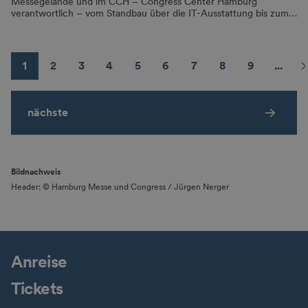
Messegelände und im CCH – Congress Center Hamburg
verantwortlich – vom Standbau über die IT-Ausstattung bis zum…
1
2
3
4
5
6
7
8
9
...
nächste
Bildnachweis
Header: © Hamburg Messe und Congress / Jürgen Nerger
Anreise
Tickets